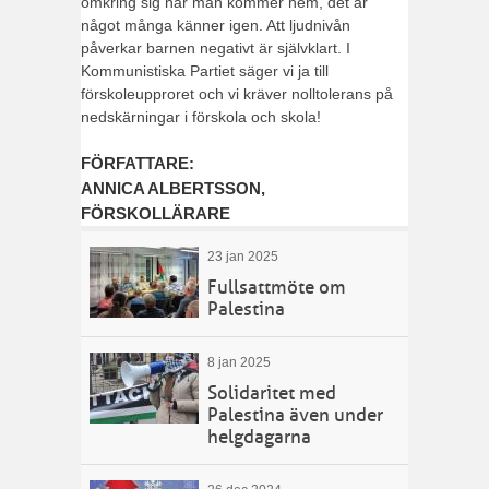
omkring sig när man kommer hem, det är
något många känner igen. Att ljudnivån
påverkar barnen negativt är självklart. I
Kommunistiska Partiet säger vi ja till
förskoleupproret och vi kräver nolltolerans på
nedskärningar i förskola och skola!
FÖRFATTARE:
ANNICA ALBERTSSON,
FÖRSKOLLÄRARE
23 jan 2025
Fullsattmöte om
Palestina
8 jan 2025
Solidaritet med
Palestina även under
helgdagarna