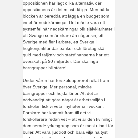
oppositionen har lagt olika alternativ, där
oppositionens är det minst dåliga. Men båda
blocken är beredda att lägga en budget som
innebär nedskärningar. Det måste vara ett
systemfel när nedskärningar blir självklarheter i
ett Sverige som är rikare än någonsin, ett
Sverige med fler i arbete, ett Sverige i
högkonjunktur där banker och företag skär
guld med täljkniv och statsfinanserna har ett
överskott på 90 miljarder. Där ska inga
barngrupper bli större!
Under våren har förskoleupproret rullat fram
över Sverige. Mer personal, mindre
barngrupper och höjda löner. Att det är
nödvändigt att göra något åt arbetsmiljön i
förskolan fick vi veta i nyheterna i veckan.
Forskare har kommit fram till det vi
förskollärare redan vet – att vi är den kvinnligt
dominerade yrkesgrupp som är mest utsatt för
buller. Att vara ljudtrött och bara vilja ha tyst