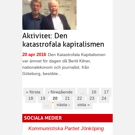
Aktivitet: Den
katastrofala kapitalismen
20 apr 2016
Den Katastrofala Kapitalismen
var ämnet för dagen då Bertil Kilner,
nationalekonom och journalist, från
Göteborg, besökte...
Sidor
« första
‹ föregående
…
16
17
18
19
20
21
22
23
24
…
nästa ›
sista »
SOCIALA MEDIER
Kommunistiska Partiet Jönköping