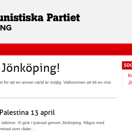
e Jönköping!
SOC
K
st för att en annan värld är möjlig. Välkommen att bli en röst
J
Palestina 13 april
talkörer. Vi gick i tystnad genom Jönköping. Några med
ystnad som råder...