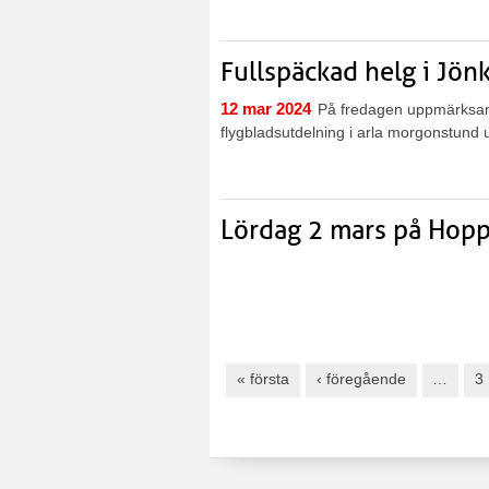
Fullspäckad helg i Jön
12 mar 2024
På fredagen uppmärksam
flygbladsutdelning i arla morgonstund 
Lördag 2 mars på Hoppet
Sidor
« första
‹ föregående
…
3