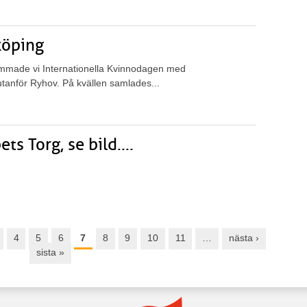
köping
made vi Internationella Kvinnodagen med
utanför Ryhov. På kvällen samlades...
s Torg, se bild....
4
5
6
7
8
9
10
11
…
nästa ›
sista »