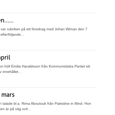
......
a? var rubriken på ett föredrag med Johan Wiman den 7
efterföljande...
pril
n höll Emilia Haraldsson från Kommunistiska Partiet ett
 innehållet...
3 mars
 talade bl.a. Rima Aboutouk från Palestine in Mind. Hon
en är på väg och...